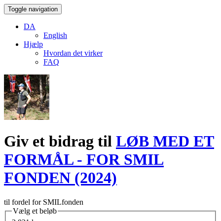
Toggle navigation
DA
English
Hjælp
Hvordan det virker
FAQ
Giv et bidrag til
LØB MED ET
FORMÅL - FOR SMIL
FONDEN (2024)
til fordel for SMILfonden
Vælg et beløb