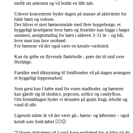
meldt sin ankomst og vil holde en lille tale.
Udover koncerterne byder dagen på masser af aktiviteter for
både børn og voksne.
Der bliver et stort børneområde med flere hoppeborge, et
hyggeligt læsehjørne hvor børn og forældre kan kigge i bøger
sammen, ansigtsmaling for børn i alderen 3–11 år – og bål,
hvor man kan lave snobrød.
For børnene vil der også være en kreativ værksted.
Kan du gribe en flyvende flødebolle - prøv det til smil over
Herfølge.
Familier med tilknytning til Smilfonden vil på dagen arrangere
et hyggeligt loppemarked.
Som gæst kan I købe mad fra vores madboder, og børnene
kan glæde sig til slushice, popcorn, softice og candyfloss.
Om formiddagen byder vi desuden på gratis frugt, tebolle og
vand til alle.
Ligesom sidste år vil der være gå-, børne- og løberuter – også
kendt som Smil-løbet 🏃‍♀️😊
"Udover aktiviteter vil I også have mulighed for at hilse på de