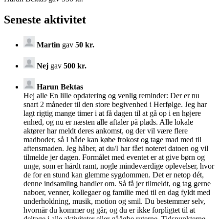
Seneste aktivitet
Martin
gav
50 kr.
Nej
gav
500 kr.
Harun Bektas
Hej alle En lille opdatering og venlig reminder: Der er nu
snart 2 måneder til den store begivenhed i Herfølge. Jeg har
lagt rigtig mange timer i at få dagen til at gå op i en højere
enhed, og nu er næsten alle aftaler på plads. Alle lokale
aktører har meldt deres ankomst, og der vil være flere
madboder, så I både kan købe frokost og tage mad med til
aftensmaden. Jeg håber, at du/I har fået noteret datoen og vil
tilmelde jer dagen. Formålet med eventet er at give børn og
unge, som er hårdt ramt, nogle mindeværdige oplevelser, hvor
de for en stund kan glemme sygdommen. Det er netop dét,
denne indsamling handler om. Så få jer tilmeldt, og tag gerne
naboer, venner, kollegaer og familie med til en dag fyldt med
underholdning, musik, motion og smil. Du bestemmer selv,
hvornår du kommer og går, og du er ikke forpligtet til at
deltage i alle aktiviteter eller gå/løbe ruterne. Tidspunkterne