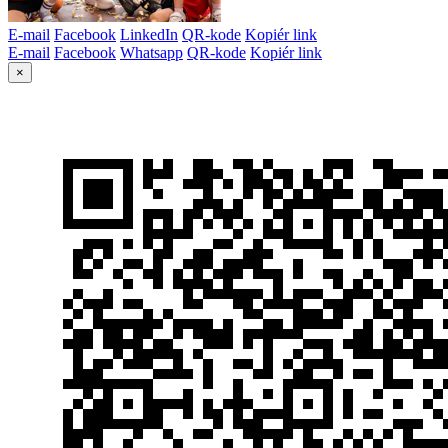
E-mail
Facebook
LinkedIn
QR-kode
Kopiér link
E-mail
Facebook
Whatsapp
QR-kode
Kopiér link
×