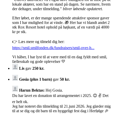
lokale aktører, som har en stand på dagen. Se nærmere, hvem
der deltager, under tilmelding."
bliver løbende opdateret.
Efter løbet, er der mange spændende atraktive sponsor gaver
som I har mulighed for at vinde. 🎁 Her har vi blandt andet 2
stk Rox Resort hotel ophold på højkant, af en værdi på 4000
kr pr stk.
👉 Læs mere og tilmeld dig her:
https://smil.smilfonden.dk/fundraisers/smil-over-h...
Vi håber, I har lyst til at være med til en dag fyldt med smil,
fællesskab og gode oplevelser 💛
Lis
gav
250 kr.
Gosia (plus 1 barn)
gav
50 kr.
Harun Bektas:
Hej Gosia.
Du har lavet en donation til arrangementet i 2025. 😊 ✌️ Det
er helt ok.
Jeg har noteret din tilmelding til 21.juni 2026. Jeg glæder mig
til at se dig og dit barn til en hyggeligt fest dag i Herfølge 🎉