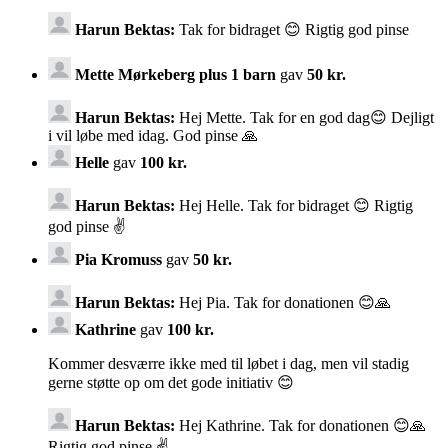
Harun Bektas:
Tak for bidraget 😊 Rigtig god pinse
Mette Mørkeberg plus 1 barn
gav
50 kr.
Harun Bektas:
Hej Mette. Tak for en god dag😊 Dejligt
i vil løbe med idag. God pinse 🙏
Helle
gav
100 kr.
Harun Bektas:
Hej Helle. Tak for bidraget 😊 Rigtig
god pinse ✌️
Pia Kromuss
gav
50 kr.
Harun Bektas:
Hej Pia. Tak for donationen 😊🙏
Kathrine
gav
100 kr.
Kommer desværre ikke med til løbet i dag, men vil stadig
gerne støtte op om det gode initiativ 😊
Harun Bektas:
Hej Kathrine. Tak for donationen 😊🙏
Rigtig god pinse ✌️