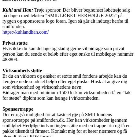
Kühl and Han:
Trøje sponsor. Der bliver begrænset løbetrøje salg
på dagen med teksten "SMIL LØBET HERFØLGE 2025" på
ryggen og sponsorens logo foran. Igen så går alt indtægt herfra til
smilfonden.
https://kuhlandhan.com/
Privat støtte
Hvis ikke du kan deltage og stadig gerne vil bidrage som privat
person kan du sende et beløb efter eget ønske til mobilepay nummer
483809.
Virksomheds støtte
Er du en virksom og ønsker at støtte smil fondens arbejde kan du
længere nede sende et beløb efter eget ønske. Husk at angive dig
som virksomhed og virksomhedens navn.
Bidrager man med minimum 1500 kr kan virksomheden få en "tak
for støtte" diplom som kan hænge i virksomheden.
Sponsortrappe
Der er også mulighed for at kaste et øje på SMILfondens
sponsortrappe på smilfonden.dk. Her kan virksomheder igennem
smil løbet Herfølge indsamlingen støtte med en trappe trin og få en
pakke tilsendt til firmaet. Kontakt mig for at hører nærmere og få
tilsendt filen i PDF format.