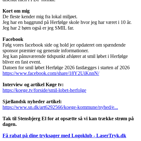
Kort om mig
De fleste kender mig fra lokal miljøet.
Jeg har en baggrund på Herfølge skole hvor jeg har været i 10 år.
Jeg har 2 børn også er jeg SMIL far.
Facebook
Følg vores facebook side og hold jer opdateret om spændende
sponsor præmier og generale informationer.
Jeg kan pånuværende tidspunkt afslører at smil løbet i Herfølge
bliver en fast event.
Datoen for smil løbet Herfølge 2026 fastlægges i starten af 2026
https://www.facebook.com/share/18Y2UiKnnN/
Interview og artikel Køge tv:
https://koege.tv/forside/smil-lobet-herfolge
Sjællandsk nyheder artikel:
https://www.sn.dk/art6292566/koege-kommune/nyhed/e...
Tak til Stensbjerg El for at opsætte så vi kan trække strøm på
dagen.
Få rabat på dine tryksager med Logoklub - LaserTryk.dk