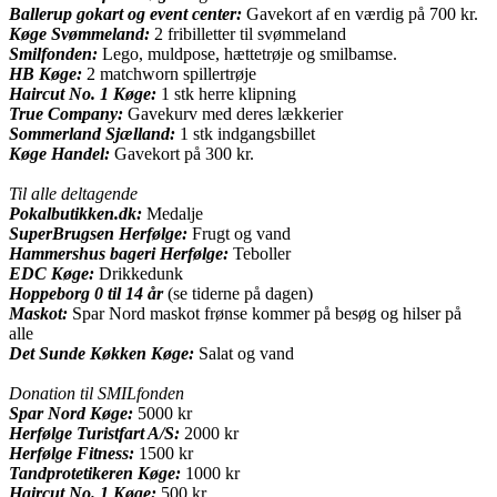
Ballerup gokart og event center:
Gavekort af en værdig på 700 kr.
Køge Svømmeland:
2 fribilletter til svømmeland
Smilfonden:
Lego, muldpose, hættetrøje og smilbamse.
HB Køge:
2 matchworn spillertrøje
Haircut No. 1 Køge:
1 stk herre klipning
True Company:
Gavekurv med deres lækkerier
Sommerland Sjælland:
1 stk indgangsbillet
Køge Handel:
Gavekort på 300 kr.
Til alle deltagende
Pokalbutikken.dk:
Medalje
SuperBrugsen Herfølge:
Frugt og vand
Hammershus bageri Herfølge:
Teboller
EDC Køge:
Drikkedunk
Hoppeborg 0 til 14 år
(se tiderne på dagen)
Maskot:
Spar Nord maskot frønse kommer på besøg og hilser på
alle
Det Sunde Køkken Køge:
Salat og vand
Donation til SMILfonden
Spar Nord Køge:
5000 kr
Herfølge Turistfart A/S:
2000 kr
Herfølge Fitness:
1500 kr
Tandprotetikeren Køge:
1000 kr
Haircut No. 1 Køge:
500 kr