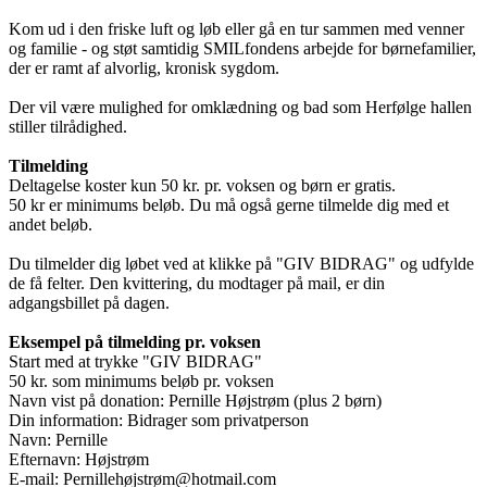
Kom ud i den friske luft og løb eller gå en tur sammen med venner
og familie - og støt samtidig SMILfondens arbejde for børnefamilier,
der er ramt af alvorlig, kronisk sygdom.
Der vil være mulighed for omklædning og bad som Herfølge hallen
stiller tilrådighed.
Tilmelding
Deltagelse koster kun 50 kr. pr. voksen og børn er gratis.
50 kr er minimums beløb. Du må også gerne tilmelde dig med et
andet beløb.
Du tilmelder dig løbet ved at klikke på "GIV BIDRAG" og udfylde
de få felter. Den kvittering, du modtager på mail, er din
adgangsbillet på dagen.
Eksempel på tilmelding pr. voksen
Start med at trykke "GIV BIDRAG"
50 kr. som minimums beløb pr. voksen
Navn vist på donation: Pernille Højstrøm (plus 2 børn)
Din information: Bidrager som privatperson
Navn: Pernille
Efternavn: Højstrøm
E-mail: Pernillehøjstrøm@hotmail.com