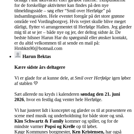
for de forskellige aktiviteter kan findes på den nye
tilmeldingsside – søg efter “Smil over Herfølge” på
indsamlingssiden. Hele eventet foregår på det store grønne
område ved Vordingborgvej. Hvis vejret skulle blive meget
dårligt, flytter vi arrangementet til Herfølge Hallen. Jeg glæder
mig til at se jer – både nye og jer, der deltog sidste år. De
bedste hilsner Harun Har du spørgsmål eller ønsker kontakt,
er du altid velkommen til at sende en mail på:
Hrnbkts90@hotmail.com
Harun Bektas
Kære sidste års deltagere
Vi er glade for at kunne dele, at
Smil over Herfølge
igen løber
af stablen 💛
Sæt allerede nu kryds i kalenderen
søndag den 21. juni
2026
, hvor en festlig dag venter hele Herfølge.
Vi har justeret lidt i konceptet og glæder os til at præsentere en
scene med musik og underholdning for både store og små.
Kim Schwartz & Family
kommer og spiller, og for de
mindste varmer
Popsi og Krelle
op til løbet.
Køge Kommunes borgmester,
Ken Kristensen,
har også