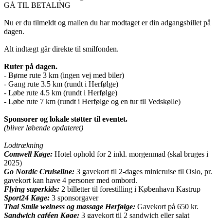
GÅ TIL BETALING
Nu er du tilmeldt og mailen du har modtaget er din adgangsbillet på
dagen.
Alt indtægt går direkte til smilfonden.
Ruter på dagen.
- Børne rute 3 km (ingen vej med biler)
- Gang rute 3.5 km (rundt i Herfølge)
- Løbe rute 4.5 km (rundt i Herfølge)
- Løbe rute 7 km (rundt i Herfølge og en tur til Vedskølle)
Sponsorer og lokale støtter til eventet.
(bliver løbende opdateret)
Lodtrækning
Comwell Køge:
Hotel ophold for 2 inkl. morgenmad (skal bruges i
2025)
Go Nordic Cruiseline:
3 gavekort til 2-dages minicruise til Oslo, pr.
gavekort kan have 4 personer med ombord.
Flying superkids:
2 billetter til forestilling i København Kastrup
Sport24 Køge:
3 sponsorgaver
Thai Smile welness og massage Herfølge:
Gavekort på 650 kr.
Sandwich caféen Køge:
3 gavekort til 2 sandwich eller salat