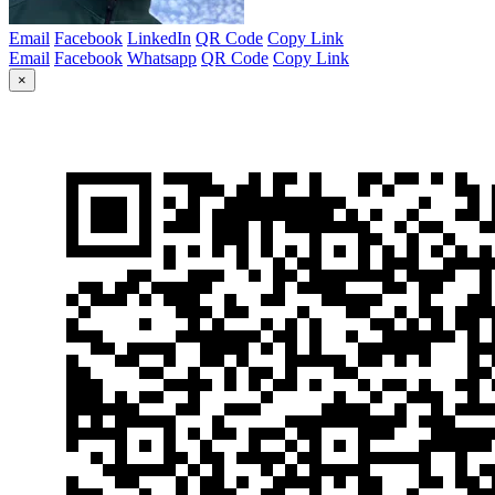
Email
Facebook
LinkedIn
QR Code
Copy Link
Email
Facebook
Whatsapp
QR Code
Copy Link
×