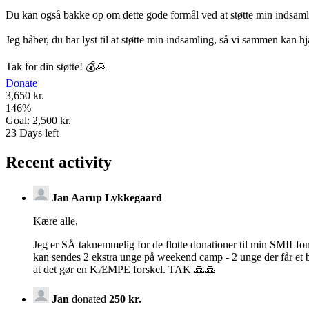
Du kan også bakke op om dette gode formål ved at støtte min indsaml
Jeg håber, du har lyst til at støtte min indsamling, så vi sammen kan h
Tak for din støtte! 💰🙏
Donate
3,650 kr.
146
%
Goal:
2,500 kr.
23
Days left
Recent activity
Jan Aarup Lykkegaard
Kære alle,
Jeg er SÅ taknemmelig for de flotte donationer til min SMILfo
kan sendes 2 ekstra unge på weekend camp - 2 unge der får et bo
at det gør en KÆMPE forskel. TAK 🙏🙏
Jan
donated
250 kr.