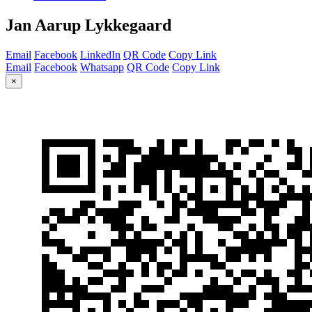
Jan Aarup Lykkegaard
Email
Facebook
LinkedIn
QR Code
Copy Link
Email
Facebook
Whatsapp
QR Code
Copy Link
×