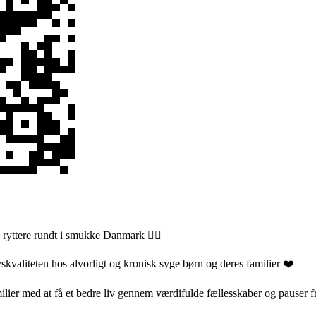
0 ryttere rundt i smukke Danmark 🚴‍♂️
vskvaliteten hos alvorligt og kronisk syge børn og deres familier ❤️
milier med at få et bedre liv gennem værdifulde fællesskaber og pauser