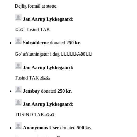
Dejlig formål at støtte.
Jan Aarup Lykkegaard:
🙏🙏 Tusind TAK
Solrødderne
donated
250 kr.
Go' afslutningstur i dag 🚴🏽‍♀️🚴‍♂️🚴🏽🚴‍♂️
Jan Aarup Lykkegaard:
Tusind TAK 🙏🙏
Jensbay
donated
250 kr.
Jan Aarup Lykkegaard:
TUSIND TAK 🙏🙏
Anonymous User
donated
500 kr.