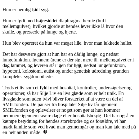
Hun er nemlig født syg.
Hun er født med højresiddet diaphragma hernie (hul i
mellemgulvet), hvilket gjorde at hendes lever ikke lå hvor den
skulle, og pressede på lunge og hjerte.
Hun blev opereret da hun var meget lille, hvor man lukkede hullet.
Det har desværre gjort at hun har en dårlig lunge, og nedsat
lungefunktion. Igennem årene er der støt mere til, mellemgulvet er i
dag lammet, og leveren står igen for højt, nedsat lungefunktion,
hypotoni, kolostomi, autist og under genetisk udredning grunden
komplekst sygdombillede.
Trods et liv som et fyldt med hospital, kontroller, undersøgelser og
operationer, så har Silje Liv en livs glæde som er helt unik. En
livsglæde som uden tvivl bliver forstærket af at være en del af
SMILfonden. De pauser fra hospitalet Silje liv får igennem
SMILfonden og oplevelser er noget som gør at hun kommer
nemmere igennem svære dage eller hospitalsbesøg. Det har også en
kæmpe betydning for hendes storebrødre og os forældre, vi har
mødt familie som ved hvad man gennemgår og man kan tale med på
en helt anden måde. 🧡