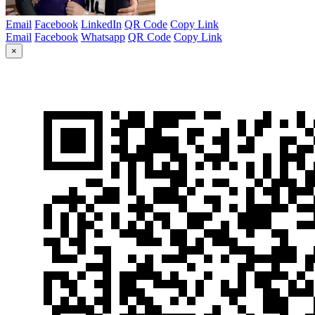
Email
Facebook
LinkedIn
QR Code
Copy Link
Email
Facebook
Whatsapp
QR Code
Copy Link
×