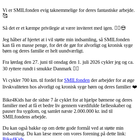
Vi er SMILfonden evig taknemmelige for deres fantastiske arbejde.
🥰
Så det er et kæmpe privilegie at være inviteret med igen. 🚴‍♂️😍
Jeg håber af hjertet at i vil støtte min indsamling, så SMILfonden
kan få en masse penge, for det de gør for alvorligt og kronisk syge
børn og deres familie er helt uundværligt.
Fra lørdag den 27. juni til onsdag den 1. juli 2026 cykler jeg og ca.
30 ryttere rundt i smukke Danmark 🚴‍♂️
Vi cykler 700 km. til fordel for
SMILfonden
der arbejder for at øge
livskvaliteten hos alvorligt og kronisk syge børn og deres familier ❤️
Bike4Kids har de sidste 7 år cyklet for at hjælpe børnene og deres
familier med at få et bedre liv gennem værdifulde fællesskaber og
pauser fra sygdom, og samlet næste 2.000.000 kr. ind til
SMILfondens arbejde.
Du kan også bakke op om dette gode formål ved at støtte min
indsamling. Du kan læse mere om vores forening på dette link:
Bike4Kids