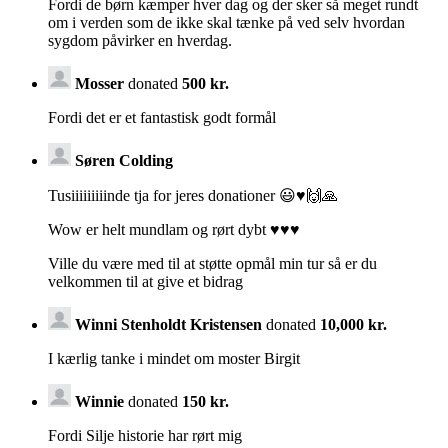
Fordi de børn kæmper hver dag og der sker så meget rundt
om i verden som de ikke skal tænke på ved selv hvordan
sygdom påvirker en hverdag.
Mosser
donated
500 kr.
Fordi det er et fantastisk godt formål
Søren Colding
Tusiiiiiiiiinde tja for jeres donationer 😃♥️🙌🙏
Wow er helt mundlam og rørt dybt ♥️♥️♥️
Ville du være med til at støtte opmål min tur så er du
velkommen til at give et bidrag
Winni Stenholdt Kristensen
donated
10,000 kr.
I kærlig tanke i mindet om moster Birgit
Winnie
donated
150 kr.
Fordi Silje historie har rørt mig