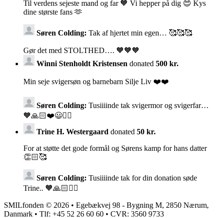
Til verdens sejeste mand og far 🧡 Vi hepper på dig 😍 Kys
dine største fans 🫶
Søren Colding:
Tak af hjertet min egen… 🥰🥰🥰
Gør det med STOLTHED…. 🧡🧡🧡
Winni Stenholdt Kristensen
donated
500 kr.
Min seje svigersøn og barnebarn Silje Liv ❤️❤️
Søren Colding:
Tusiiiinde tak svigermor og svigerfar…
🧡🙏🏻❤️😃🚴‍♂️
Trine H. Westergaard
donated
50 kr.
For at støtte det gode formål og Sørens kamp for hans datter
👏🏻🥰
Søren Colding:
Tusiiiinde tak for din donation søde
Trine.. 🧡🙏🏻🚴‍♂️
SMILfonden © 2026 • Egebækvej 98 - Bygning M, 2850 Nærum,
Danmark • Tlf: +45 52 26 60 60 • CVR: 3560 9733