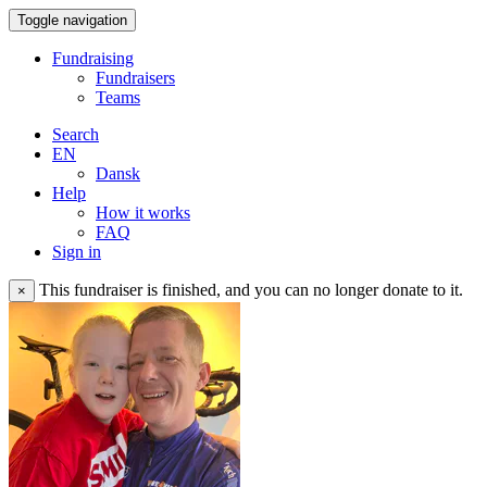
Toggle navigation
Fundraising
Fundraisers
Teams
Search
EN
Dansk
Help
How it works
FAQ
Sign in
This fundraiser is finished, and you can no longer donate to it.
×