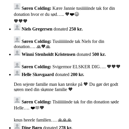
Søren Colding:
Kære Jannie tusiiiiiinde tak for din
donation hvor er du sød….. 🧡❤️😃
🧡🧡🧡
Niels Gregersen
donated
250 kr.
Søren Colding:
Tusiiiiiiinde tak Niels for din
donation…. 🙏🧡🙏
Winni Stenholdt Kristensen
donated
500 kr.
Søren Colding:
Svigermor ELSKER DIG…. 🧡🧡🧡
Helle Skovgaard
donated
200 kr.
Den sejeste familie man kan tænke på 🧡 Du gør det godt
søren med din skønne familie 🧡
Søren Colding:
Tisiiiiiiinde tak for din donation søde
Helle…. ❤️🫶🧡
knus heeele familien…. 🙏🙏🙏
Dine Børn
donated
278 kr.