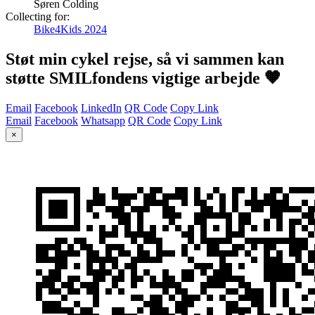
Søren Colding
Collecting for:
Bike4Kids 2024
Støt min cykel rejse, så vi sammen kan
støtte SMILfondens vigtige arbejde 🧡
Email
Facebook
LinkedIn
QR Code
Copy Link
Email
Facebook
Whatsapp
QR Code
Copy Link
×