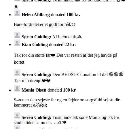
🙏
Helen Ahlberg
donated
100 kr.
Bare fordi det er et godt formål.☺️
Søren Colding:
Af hjertet tak 🙏
Kian Colding
donated
22 kr.
Tak for din støtte far❤️ Det var resten af det jeg havde på
kortet
Søren Colding:
Den BEDSTE donation til d.d 😃😃😃
Tak min dreng ❤️❤️
Monia Olsen
donated
100 kr.
Søren er den sejeste far og en fejder omsorgsfuld sej studie
kammerat 🤗🤗🤗
Søren Colding:
Tusiiiiinde tak søde Monia og tak for
studie tiden sammen…. 🙏🧡