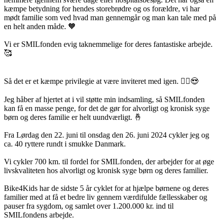
kæmpe betydning for hendes storebrødre og os forældre, vi har
mødt familie som ved hvad man gennemgår og man kan tale med på
en helt anden måde. 🧡
Vi er SMILfonden evig taknemmelige for deres fantastiske arbejde.
🥰
Så det er et kæmpe privilegie at være inviteret med igen. 🚴‍♂️😍
Jeg håber af hjertet at i vil støtte min indsamling, så SMILfonden
kan få en masse penge, for det de gør for alvorligt og kronisk syge
børn og deres familie er helt uundværligt. 🤞
Fra Lørdag den 22. juni til onsdag den 26. juni 2024 cykler jeg og
ca. 40 ryttere rundt i smukke Danmark.
Vi cykler 700 km. til fordel for SMILfonden, der arbejder for at øge
livskvaliteten hos alvorligt og kronisk syge børn og deres familier.
Bike4Kids har de sidste 5 år cyklet for at hjælpe børnene og deres
familier med at få et bedre liv gennem værdifulde fællesskaber og
pauser fra sygdom, og samlet over 1.200.000 kr. ind til
SMILfondens arbejde.