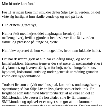
Min historie kort fortalt:
For 11 år siden kom min smukke datter Silje Liv til verden, og det
viste sig hurtigt at hun skulle vende op og ned på livet.
Hun er nemlig født syg.
Hun er født med højresiddet diaphragma hernie (hul i
mellemgulvet), hvilket gjorde at hendes lever ikke lå hvor den
skulle, og pressede på lunge og hjerte.
Hun blev opereret da hun var meget lille, hvor man lukkede hullet.
Det har desværre gjort at hun har en dårlig lunge, og nedsat
lungefunktion. Igennem årene er der støt mere til, mellemgulvet er i
dag lammet, og leveren står igen for højt, nedsat lungefunktion,
hypotoni, kolostomi, autist og under genetisk udredning grunden
komplekst sygdombillede.
Trods et liv som et fyldt med hospital, kontroller, undersøgelser og
operationer, så har Silje Liv en livs glæde som er helt unik. En
livsglæde som uden tvivl bliver forstærket af at være en del af
SMILfonden. De pauser fra hospitalet Silje liv får igennem
SMILfonden og oplevelser er noget som gør at hun kommer
nemmere igennem svære dage eller hospitalsbesøg. Det har også en