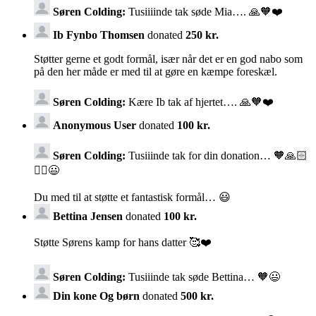
Søren Colding:
Tusiiiinde tak søde Mia…. 🙏🧡❤️
Ib Fynbo Thomsen
donated
250 kr.
Støtter gerne et godt formål, især når det er en god nabo som
på den her måde er med til at gøre en kæmpe foreskæl.
Søren Colding:
Kære Ib tak af hjertet…. 🙏🧡❤️
Anonymous User
donated
100 kr.
Søren Colding:
Tusiiinde tak for din donation… 🧡🙏🏻
🚴‍♂️😃
Du med til at støtte et fantastisk formål… 😃
Bettina Jensen
donated
100 kr.
Støtte Sørens kamp for hans datter 🥰❤️
Søren Colding:
Tusiiinde tak søde Bettina… 🧡😃
Din kone Og børn
donated
500 kr.