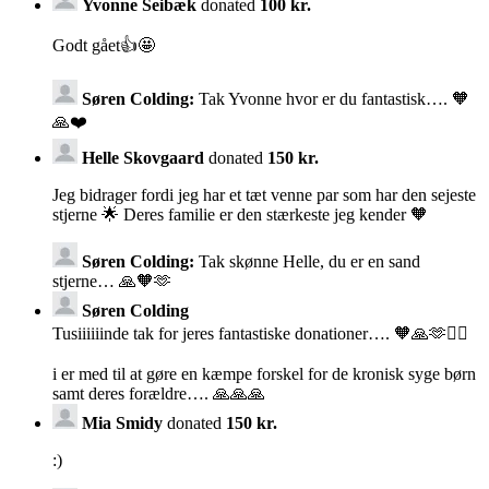
Yvonne Seibæk
donated
100 kr.
Godt gået👍🤩
Søren Colding:
Tak Yvonne hvor er du fantastisk…. 🧡
🙏❤️
Helle Skovgaard
donated
150 kr.
Jeg bidrager fordi jeg har et tæt venne par som har den sejeste
stjerne 🌟 Deres familie er den stærkeste jeg kender 🧡
Søren Colding:
Tak skønne Helle, du er en sand
stjerne… 🙏🧡🫶
Søren Colding
Tusiiiiiinde tak for jeres fantastiske donationer…. 🧡🙏🫶🚴‍♂️
i er med til at gøre en kæmpe forskel for de kronisk syge børn
samt deres forældre…. 🙏🙏🙏
Mia Smidy
donated
150 kr.
:)