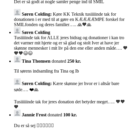
Det er så godt at nogle samler penge ind til SMIL
Søren Colding:
Køre KK Teknik tusiiiiinde tak for
donationen i er med til at gøre en KÆÆÆÆMPE forskel for
SMILfonden og deres familier….. 🙏🧡🙏
Søren Colding
Tusiiiiinde tak for ALLE jeres bidrag og donationer i kan tro
det varmer mit hjerte og er så glad og stolt Iver at have jer
skønne mennesker i mit liv på den ene eller anden måde…. 🧡
🧡🧡😃😃
Tina Thomsen
donated
250 kr.
Til sørens indsamling fra Tina og Ib
Søren Colding:
Kære skønne jer hvor er i altsår bare
søde…. ❤️🙏
Tusiiiiiinde tak for jeres donation det betyder meget….. 🧡🧡
🧡
Jannie Frost
donated
100 kr.
Du er så sej 🙆‍♀️🙆‍♀️🙆‍♀️