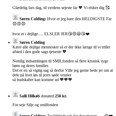
Glædelig fars dag, til verdens sejeste far 🧡 Vi elsker dig 🥰
Søren Colding:
Hvor er jeg bare den HELDIGSTE Far
😍😍😍
hvor er i dejlige…. ELSLER JER😘😍😃😘❤️
Søren Colding
Kære alle dejlige mennesker så er der ikke længe til vi triller
afsted i den gode sags tjeneste 🧡
Nemlig indsamlingen til SMILfonden så flere kronisk syge
børn og deres familier.
Det er en så vigtig sag så derfor Ville jeg gerne bede jer om at
dele på livet løs til jeres søde venner
så budskabet kan komme ud 🧡🧡🧡
Salli Hilkøb
donated
250 kr.
For seje Silje og smilfonden
Søren Colding:
Tusiiiiiiinde tak for donationen….. 😃❤️