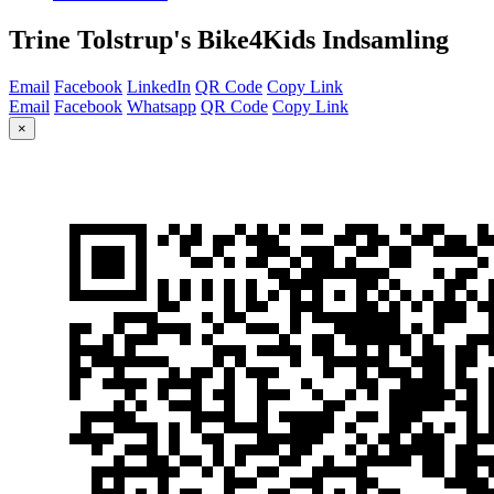
Trine Tolstrup's Bike4Kids Indsamling
Email
Facebook
LinkedIn
QR Code
Copy Link
Email
Facebook
Whatsapp
QR Code
Copy Link
×